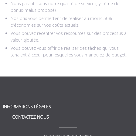
Nous garantissons notre qualité de service (système de
bonus-malus proposé).
Nos prix vous permettent de réaliser au moins 50%
d’économies sur vos coûts actuels.
Vous pouvez recentrer vos ressources sur des processus à
valeur ajoutée.
Vous pouvez vous offrir de réaliser des tâches qui vous
tenaient à cœur pour lesquelles vous manquiez de budget.
INFORMATIONS LÉGALES
CONTACTEZ NOUS